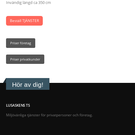
Invändig längd ca 350 cm
Beställ TJÄNSTER
Priser företag
Priser privatkunder
Hör av dig!
LUSASKENS TS
Miljövänliga tjänster för privatpersoner och företag.