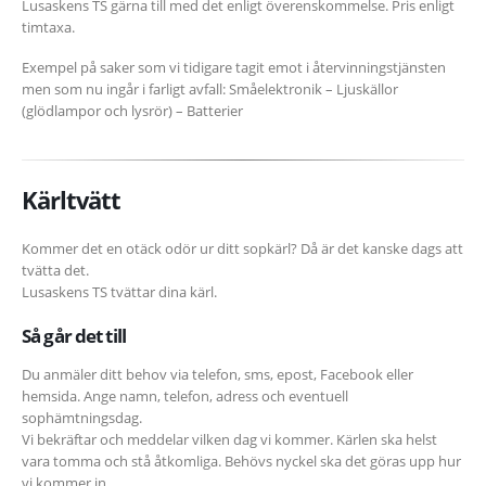
Lusaskens TS gärna till med det enligt överenskommelse. Pris enligt
timtaxa.
Exempel på saker som vi tidigare tagit emot i återvinningstjänsten
men som nu ingår i farligt avfall: Småelektronik – Ljuskällor
(glödlampor och lysrör) – Batterier
Kärltvätt
Kommer det en otäck odör ur ditt sopkärl? Då är det kanske dags att
tvätta det.
Lusaskens TS tvättar dina kärl.
Så går det till
Du anmäler ditt behov via telefon, sms, epost, Facebook eller
hemsida. Ange namn, telefon, adress och eventuell
sophämtningsdag.
Vi bekräftar och meddelar vilken dag vi kommer. Kärlen ska helst
vara tomma och stå åtkomliga. Behövs nyckel ska det göras upp hur
vi kommer in.