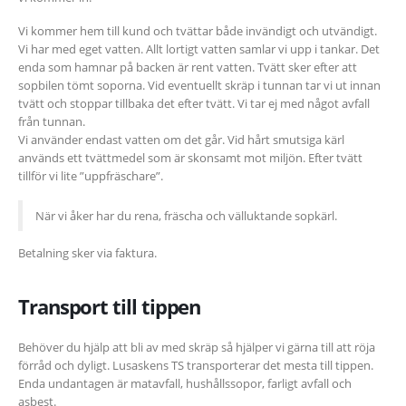
Vi kommer hem till kund och tvättar både invändigt och utvändigt.
Vi har med eget vatten. Allt lortigt vatten samlar vi upp i tankar. Det
enda som hamnar på backen är rent vatten. Tvätt sker efter att
sopbilen tömt soporna. Vid eventuellt skräp i tunnan tar vi ut innan
tvätt och stoppar tillbaka det efter tvätt. Vi tar ej med något avfall
från tunnan.
Vi använder endast vatten om det går. Vid hårt smutsiga kärl
används ett tvättmedel som är skonsamt mot miljön. Efter tvätt
tillför vi lite ”uppfräschare”.
När vi åker har du rena, fräscha och välluktande sopkärl.
Betalning sker via faktura.
Transport till tippen
Behöver du hjälp att bli av med skräp så hjälper vi gärna till att röja
förråd och dyligt. Lusaskens TS transporterar det mesta till tippen.
Enda undantagen är matavfall, hushållssopor, farligt avfall och
asbest.