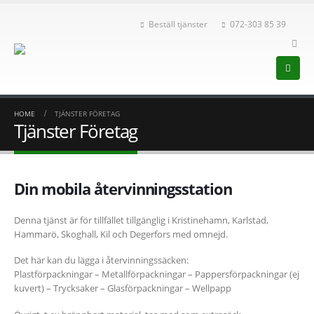
Beställ tjänster
072-303 85 39
HOME
TJÄNSTER FÖRETAG
Tjänster Företag
Din mobila återvinningsstation
Denna tjänst är för tillfället tillgänglig i Kristinehamn, Karlstad,
Hammarö, Skoghall, Kil och Degerfors med omnejd.
Det här kan du lägga i återvinningssäcken:
Plastförpackningar – Metallförpackningar – Pappersförpackningar (ej
kuvert) – Trycksaker – Glasförpackningar – Wellpapp