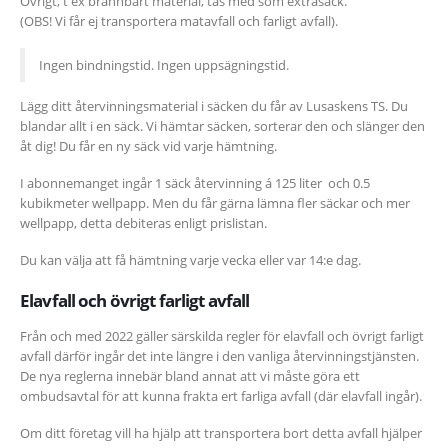
Övrigt, t ex brännbart material, tas med som extrasäck.
(OBS! Vi får ej transportera matavfall och farligt avfall).
Ingen bindningstid. Ingen uppsägningstid.
Lägg ditt återvinningsmaterial i säcken du får av Lusaskens TS. Du
blandar allt i en säck. Vi hämtar säcken, sorterar den och slänger den
åt dig! Du får en ny säck vid varje hämtning.
I abonnemanget ingår 1 säck återvinning á 125 liter och 0.5
kubikmeter wellpapp. Men du får gärna lämna fler säckar och mer
wellpapp, detta debiteras enligt prislistan.
Du kan välja att få hämtning varje vecka eller var 14:e dag.
Elavfall och övrigt farligt avfall
Från och med 2022 gäller särskilda regler för elavfall och övrigt farligt
avfall därför ingår det inte längre i den vanliga återvinningstjänsten.
De nya reglerna innebär bland annat att vi måste göra ett
ombudsavtal för att kunna frakta ert farliga avfall (där elavfall ingår).
Om ditt företag vill ha hjälp att transportera bort detta avfall hjälper